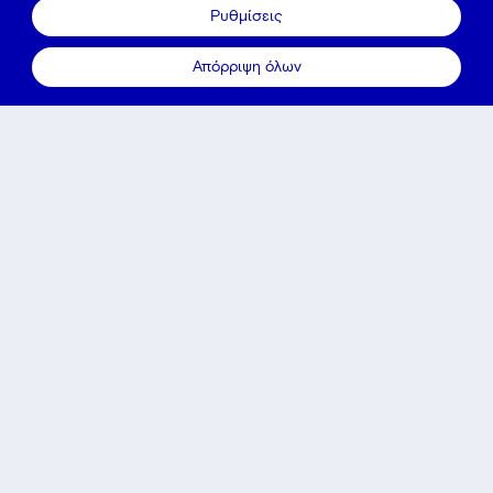
Ρυθμίσεις
Απόρριψη όλων
Γιατί εμάς
Σχετικά με εμάς
Στην Electro, προσφέρουμε τη βαθιά μας
εξειδίκευση και γνώση, καθώς επίσης και λύσεις με
προϊόντα τελευταίας τεχνολογίας, για να
βελτιώσουμε την ενεργειακή στρατηγική της
επιχείρησής σου, συμβάλλοντας έτσι στη μείωση
του περιβαλλοντικού της αποτυπώματος, στην
ενίσχυση της αυτονομίας της και στην ομαλή της
μετάβαση σε ένα βιώσιμο μέλλον. Στην Εlectro,