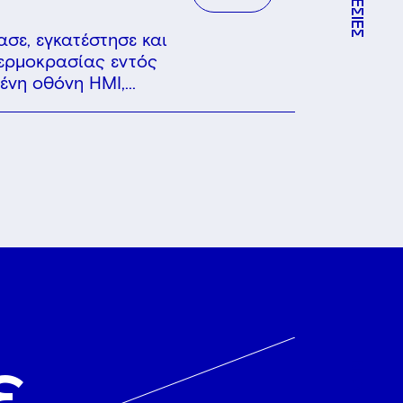
σε, εγκατέστησε και
ερμοκρασίας εντός
νη οθόνη HMI,...
ε
ΝΕΑ