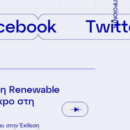
ΠΡΟΪΟΝΤΑ
ook
Twitter
ση Renewable
xpo στη
χει στην Έκθεση